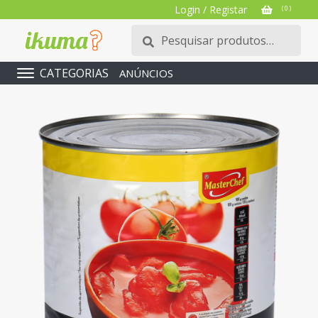
Login / Registar
( 0 )
Pesquisar
Pesquisa
por:
CATEGORIAS
ANÚNCIOS