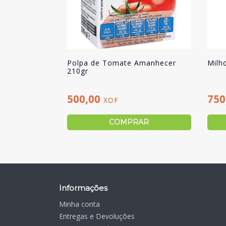
Polpa de Tomate Amanhecer
Milh
210gr
500,00
750
XOF
COMPRAR
Informações
Minha conta
Entregas e Devoluções