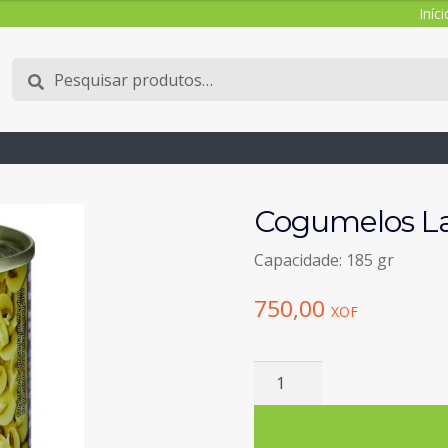
Iníci
Pesquisar
Pesquisa
por:
Cogumelos L
Capacidade: 185 gr
750,00
XOF
Quantidade
de
Cogumelos
Laminados