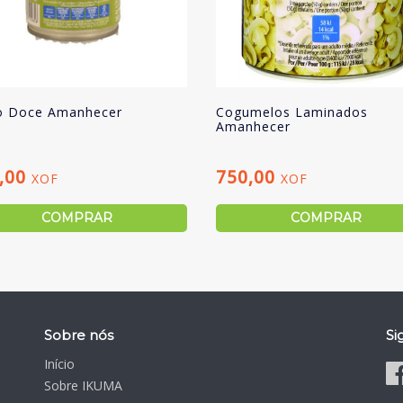
o Doce Amanhecer
Cogumelos Laminados
Amanhecer
,00
750,00
XOF
XOF
COMPRAR
COMPRAR
Sobre nós
Si
Início
Sobre IKUMA