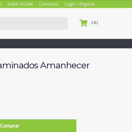
o
Sobre IKUMA
Contactos
Login / Registar
( 0 )
aminados Amanhecer
Comprar