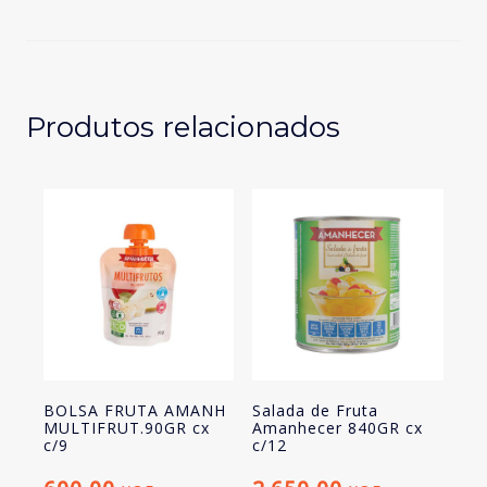
Fruta
Amanhecer
840GR
cx
c/12
Produtos relacionados
BOLSA FRUTA AMANH
Salada de Fruta
MULTIFRUT.90GR cx
Amanhecer 840GR cx
c/9
c/12