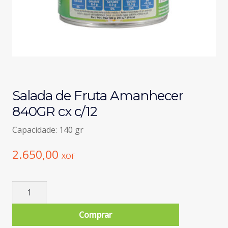
Salada de Fruta Amanhecer
840GR cx c/12
Capacidade: 140 gr
2.650,00
XOF
Quantidade
de
Salada
Comprar
de