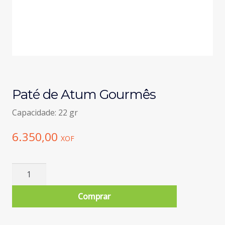
Paté de Atum Gourmês
Capacidade: 22 gr
6.350,00
XOF
Quantidade
de
Paté
Comprar
de
Atum