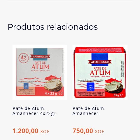
Gourmês
Produtos relacionados
Paté de Atum
Paté de Atum
Amanhecer 4x22gr
Amanhecer
1.200,00
750,00
XOF
XOF