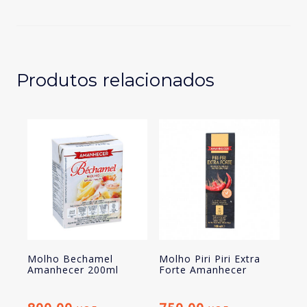
Vinagrete
275
Ml
cx
c/8unid
Produtos relacionados
Molho Bechamel
Molho Piri Piri Extra
Amanhecer 200ml
Forte Amanhecer