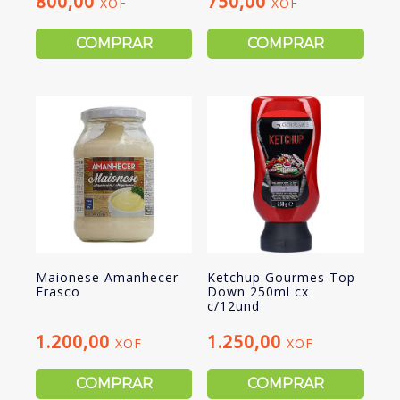
800,00
750,00
XOF
XOF
COMPRAR
COMPRAR
Maionese Amanhecer
Ketchup Gourmes Top
Frasco
Down 250ml cx
c/12und
1.200,00
1.250,00
XOF
XOF
COMPRAR
COMPRAR