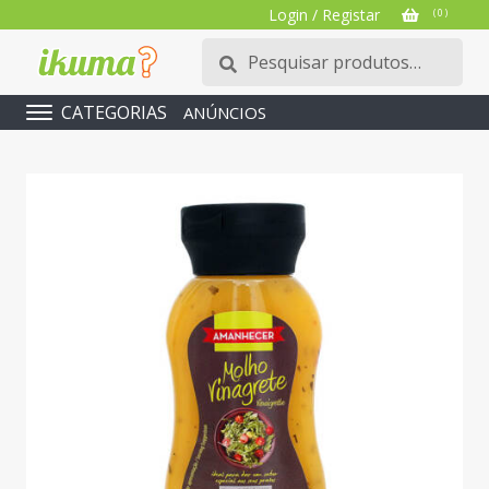
Login / Registar
( 0 )
Pesquisar
Pesquisa
por:
CATEGORIAS
ANÚNCIOS