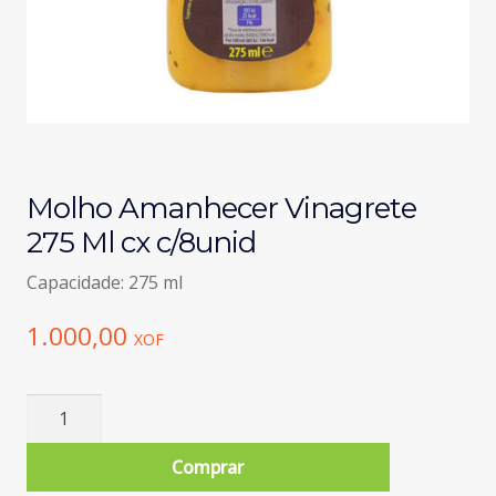
Molho Amanhecer Vinagrete
275 Ml cx c/8unid
Capacidade: 275 ml
1.000,00
XOF
Quantidade
de
Molho
Comprar
Amanhecer