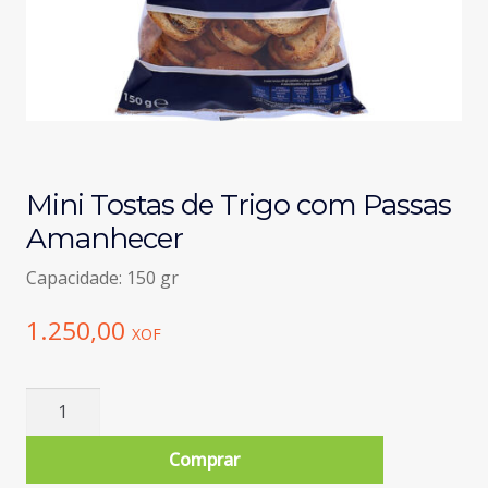
Mini Tostas de Trigo com Passas
Amanhecer
Capacidade: 150 gr
1.250,00
XOF
Quantidade
de
Mini
Comprar
Tostas