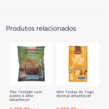
de
Trigo
com
Passas
Amanhecer
Produtos relacionados
Pão Tostado com
Mini Tostas de Trigo
Azeite e Alho
Normal Amanhecer
Amanhecer