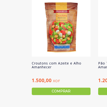
Croutons com Azeite e Alho
Pão 
Amanhecer
Aman
1.500,00
1.2
XOF
COMPRAR