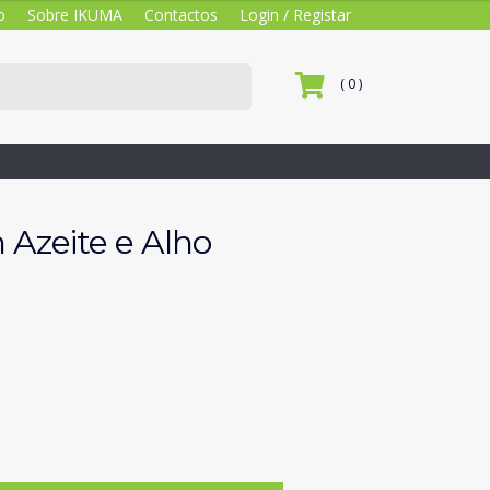
o
Sobre IKUMA
Contactos
Login / Registar
( 0 )
Azeite e Alho