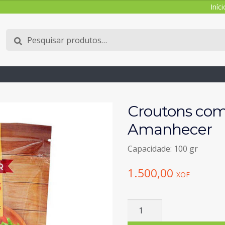
Iníci
Pesquisar
Pesquisa
por:
Croutons com 
Amanhecer
Capacidade: 100 gr
1.500,00
XOF
Quantidade
de