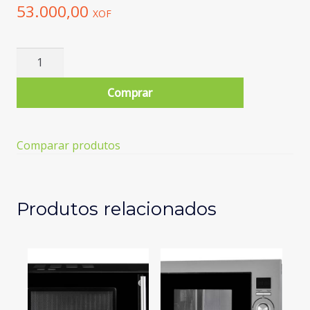
53.000,00
XOF
Quantidade
de
Micro-
Comprar
ondas
KUNFT
KMW-
Comparar produtos
1698
(20
L
-
Produtos relacionados
Sem
Grill
-
Branco)