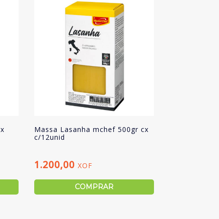
cx
Massa Lasanha mchef 500gr cx
c/12unid
1.200,00
XOF
COMPRAR