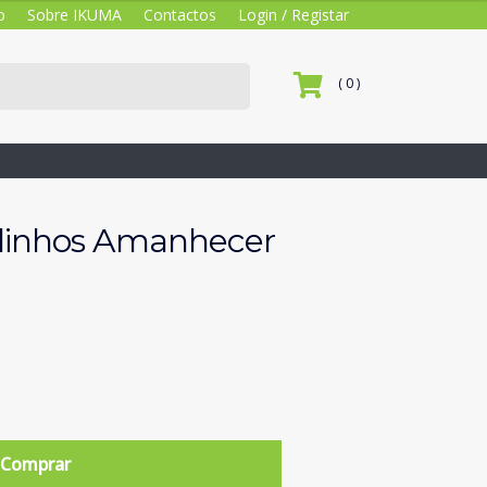
o
Sobre IKUMA
Contactos
Login / Registar
( 0 )
linhos Amanhecer
Comprar