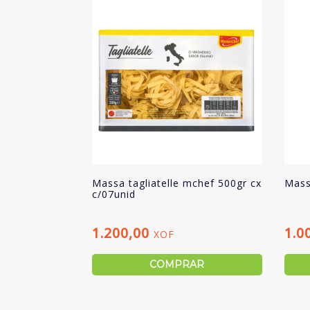
Massa tagliatelle mchef 500gr cx
Mass
c/07unid
1.200,00
1.0
XOF
COMPRAR