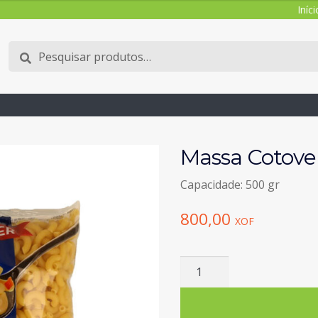
Iníci
Pesquisar
Pesquisa
por:
Massa Cotove
Capacidade: 500 gr
800,00
XOF
Quantidade
de
Massa
Cotovelinhos