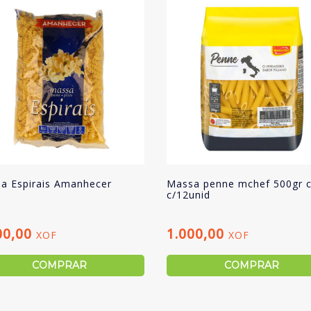
a Espirais Amanhecer
Massa penne mchef 500gr 
c/12unid
00,00
1.000,00
XOF
XOF
COMPRAR
COMPRAR