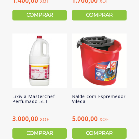
1.400,00
1.700,00
XOF
XOF
COMPRAR
COMPRAR
Lixívia MasterChef
Balde com Espremedor
Perfumado 5LT
Vileda
3.000,00
5.000,00
XOF
XOF
COMPRAR
COMPRAR