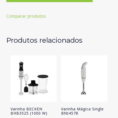
Purificador
de
Água
Comparar produtos
BECKEN
BWP7588
(2.4
L
Produtos relacionados
-
1
Filtro
Incluído)
Varinha BECKEN
Varinha Mágica Single
BHB3525 (1000 W)
Bhb4578