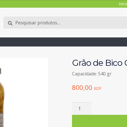
Iníci
Pesquisar
Pesquisa
por:
Grão de Bico
Capacidade: 540 gr
800,00
XOF
Quantidade
de
Grão
de