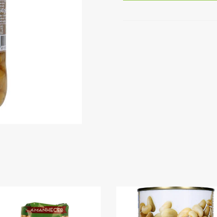
Bico
Cozido
Amanhecer