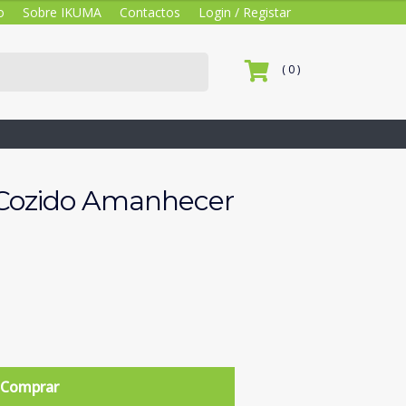
o
Sobre IKUMA
Contactos
Login / Registar
( 0 )
 Cozido Amanhecer
Comprar