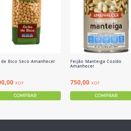
 de Bico Seco Amanhecer
Feijão Manteiga Cozido
Amanhecer
00,00
750,00
XOF
XOF
COMPRAR
COMPRAR