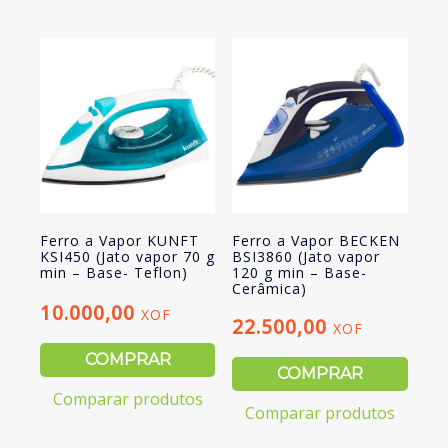
min
-
Base-
Cerâmica)
Ferro a Vapor KUNFT
Ferro a Vapor BECKEN
KSI450 (Jato vapor 70 g
BSI3860 (Jato vapor
min – Base- Teflon)
120 g min – Base-
Cerâmica)
10.000,00
XOF
22.500,00
XOF
COMPRAR
COMPRAR
Comparar produtos
Comparar produtos