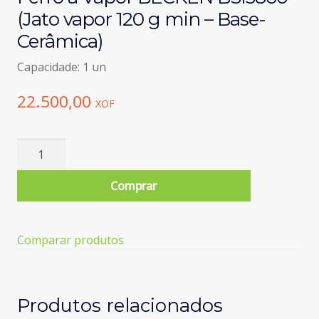
(Jato vapor 120 g min – Base-
Cerâmica)
Capacidade: 1 un
22.500,00
XOF
Quantidade
de
Ferro
Comprar
a
Vapor
BECKEN
Comparar produtos
BSI3860
(Jato
vapor
120
Produtos relacionados
g