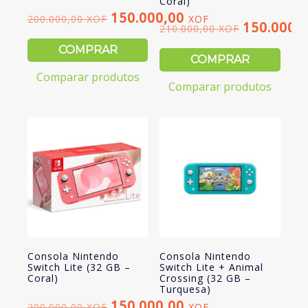
Coral)
150.000,00
200.000,00
XOF
XOF
O
O
150.000,
210.000,00
XOF
O
O
preço
preço
COMPRAR
preço
preço
COMPRAR
original
atual
original
atual
Comparar produtos
era:
é:
Comparar produtos
era:
é:
200.000,00 XOF.
150.000,00 XOF.
210.000,00 XOF.
150.000,00 XOF.
Consola Nintendo
Consola Nintendo
Switch Lite (32 GB –
Switch Lite + Animal
Coral)
Crossing (32 GB –
Turquesa)
150.000,00
200.000,00
XOF
XOF