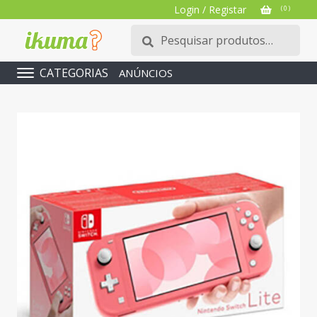
Login / Registar
( 0 )
Pesquisar
Pesquisa
por:
CATEGORIAS
ANÚNCIOS