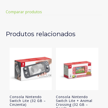
Switch
Lite
Comparar produtos
(32
GB
-
Coral)
Produtos relacionados
Consola Nintendo
Consola Nintendo
Switch Lite (32 GB –
Switch Lite + Animal
Cinzenta)
Crossing (32 GB –