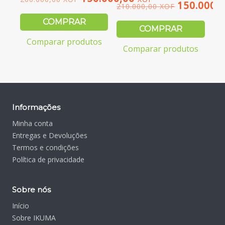
O
O
150.000,
210.000,00
XOF
O
O
preço
preço
COMPRAR
preço
preço
COMPRAR
original
atual
original
atual
Comparar produtos
era:
é:
Comparar produtos
era:
é:
200.000,00 XOF.
150.000,00 XOF.
210.000,00 XOF.
150.000,00 XOF.
Informações
Minha conta
Entregas e Devoluções
Termos e condições
Política de privacidade
Sobre nós
Início
Sobre IKUMA