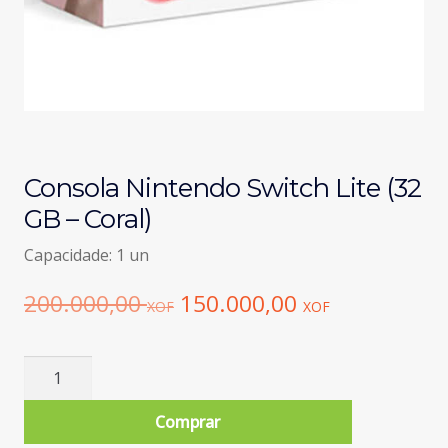
Consola Nintendo Switch Lite (32
GB – Coral)
Capacidade: 1 un
O
O
200.000,00
150.000,00
XOF
XOF
preço
preço
original
atual
Quantidade
de
era:
é:
Consola
Comprar
200.000,00 XOF.
150.000,00
Nintendo