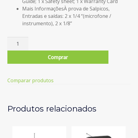
Guide; 1 x Safety sheet; 1 x Warranty Card
Mais Informações
À prova de Salpicos,
Entradas e saídas: 2 x 1/4 “(microfone /
instrumento), 2 x 1/8”
Quantidade
de
Coluna
Comprar
High
Power
JBL
Comparar produtos
Partybox
110
(160W)
Produtos relacionados