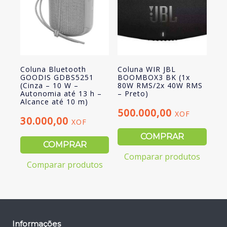
Coluna Bluetooth
Coluna WIR JBL
GOODIS GDBS5251
BOOMBOX3 BK (1x
(Cinza – 10 W –
80W RMS/2x 40W RMS
Autonomia até 13 h –
– Preto)
Alcance até 10 m)
500.000,00
XOF
30.000,00
XOF
COMPRAR
COMPRAR
Comparar produtos
Comparar produtos
Informações