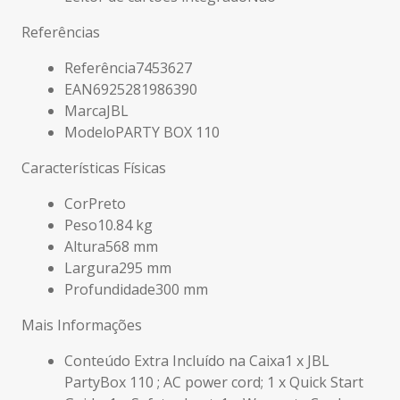
Referências
Referência
7453627
EAN
6925281986390
Marca
JBL
Modelo
PARTY BOX 110
Características Físicas
Cor
Preto
Peso
10.84 kg
Altura
568 mm
Largura
295 mm
Profundidade
300 mm
Mais Informações
Conteúdo Extra Incluído na Caixa
1 x JBL
PartyBox 110 ; AC power cord; 1 x Quick Start