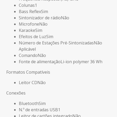
Colunas
1
Bass Reflex
Sim
Sintonizador de rádio
Não
Microfone
Não
Karaoke
Sim
Efeitos de Luz
Sim
Número de Estações Pré-Sintonizadas
Não
Aplicável
Comando
Não
Fonte de alimentação
Li-ion polymer 36 Wh
Formatos Compatíveis
Leitor CD
Não
Conexões
Bluetooth
Sim
N.º de entradas USB
1
Leitor de cartões integrado
Não