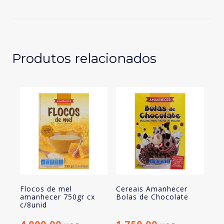
recheado
avelã
e
chocolate
500gr
Produtos relacionados
Flocos de mel
Cereais Amanhecer
amanhecer 750gr cx
Bolas de Chocolate
c/8unid