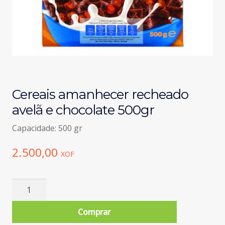
Cereais amanhecer recheado
avelã e chocolate 500gr
Capacidade: 500 gr
2.500,00
XOF
Quantidade
de
Cereais
Comprar
amanhecer