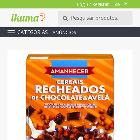
Login / Registar
( 0 )
Pesquisar
Pesquisa
por:
CATEGORIAS
ANÚNCIOS