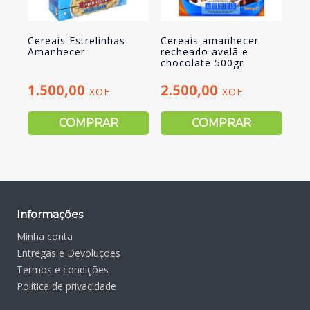
Cereais Estrelinhas
Cereais amanhecer
Amanhecer
recheado avelã e
chocolate 500gr
1.500,00
2.500,00
XOF
XOF
COMPRAR
COMPRAR
Informações
Minha conta
Entregas e Devoluções
Termos e condições
Política de privacidade