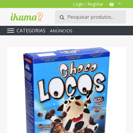
Login / Registar
( 0 )
Pesquisar
Pesquisa
por:
CATEGORIAS
ANÚNCIOS