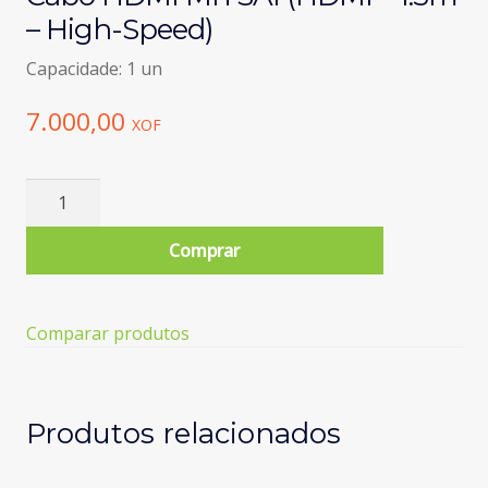
– High-Speed)
Capacidade: 1 un
7.000,00
XOF
Quantidade
de
Cabo
Comprar
HDMI
MITSAI
(HDMI
Comparar produtos
-
1.5m
-
High-
Produtos relacionados
Speed)