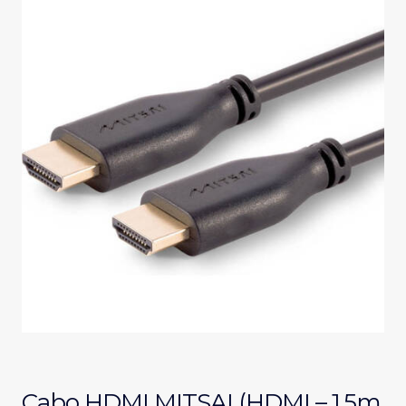
Cabo HDMI MITSAI (HDMI – 1.5m