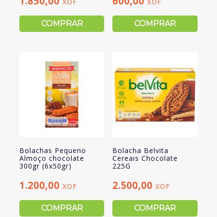
1.850,00
600,00
XOF
XOF
COMPRAR
COMPRAR
Bolachas Pequeno
Bolacha Belvita
Almoço chocolate
Cereais Chocolate
300gr (6x50gr)
225G
1.200,00
2.500,00
XOF
XOF
COMPRAR
COMPRAR