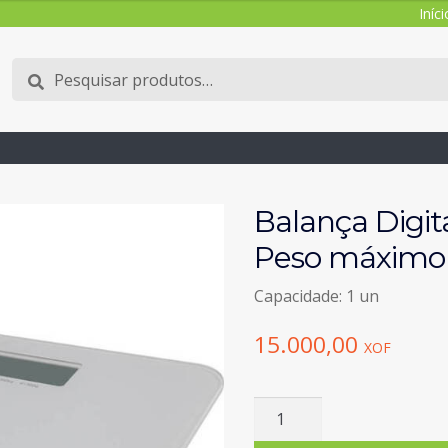
Iníci
Pesquisar
Pesquisa
por:
Balança Digi
Peso máximo 
Capacidade: 1 un
15.000,00
XOF
Quantidade
de