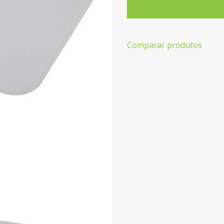
Balança
Digital
BECKEN
Bbs-
Comparar produtos
3054
(
Peso
máximo
150
kg)