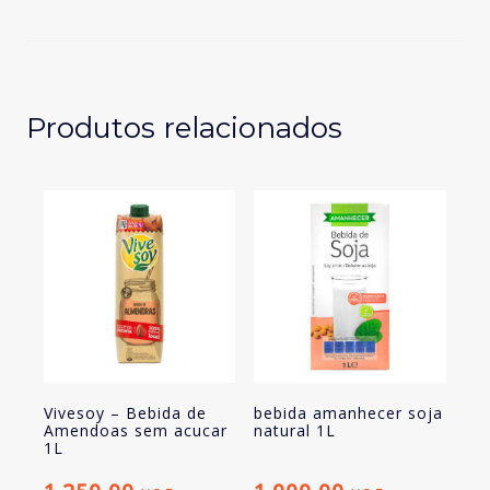
Bebida
de
Amendoas
sem
acucar
Produtos relacionados
1L
Vivesoy – Bebida de
bebida amanhecer soja
Amendoas sem acucar
natural 1L
1L