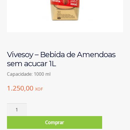
Vivesoy – Bebida de Amendoas
sem acucar 1L
Capacidade: 1000 ml
1.250,00
XOF
Quantidade
de
Vivesoy
Comprar
-