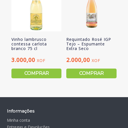
Vinho lambrusco
Requintado Rosé IGP
contessa carlota
Tejo – Espumante
branco 75 cl
Extra Seco
3.000,00
2.000,00
XOF
XOF
COMPRAR
COMPRAR
Informações
Minha conta
Entregas e Devoluções