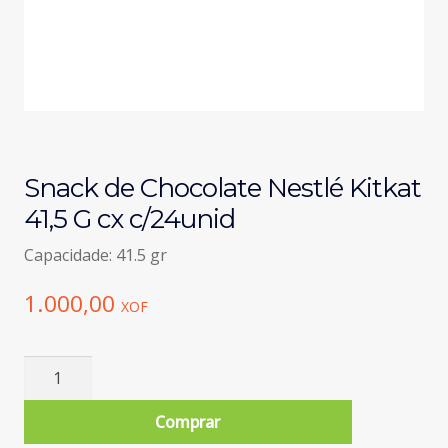
Snack de Chocolate Nestlé Kitkat
41,5 G cx c/24unid
Capacidade: 41.5 gr
1.000,00
XOF
Quantidade
de
Snack
Comprar
de