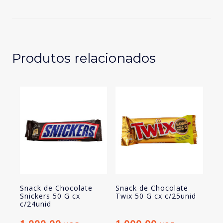
Chocolate
Nestlé
Kitkat
41,5
G
Produtos relacionados
cx
c/24unid
Snack de Chocolate
Snack de Chocolate
Snickers 50 G cx
Twix 50 G cx c/25unid
c/24unid