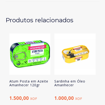
Amanhecer
Produtos relacionados
Atum Posta em Azeite
Sardinha em Óleo
Amanhecer 120gr
Amanhecer
1.500,00
1.000,00
XOF
XOF