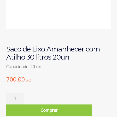
Saco de Lixo Amanhecer com
Atilho 30 litros 20un
Capacidade: 20 un
700,00
XOF
Quantidade
de
Saco
Comprar
de