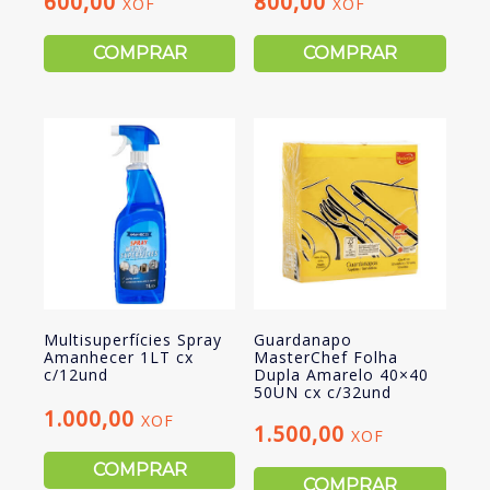
600,00
800,00
XOF
XOF
COMPRAR
COMPRAR
Multisuperfícies Spray
Guardanapo
Amanhecer 1LT cx
MasterChef Folha
c/12und
Dupla Amarelo 40×40
50UN cx c/32und
1.000,00
XOF
1.500,00
XOF
COMPRAR
COMPRAR