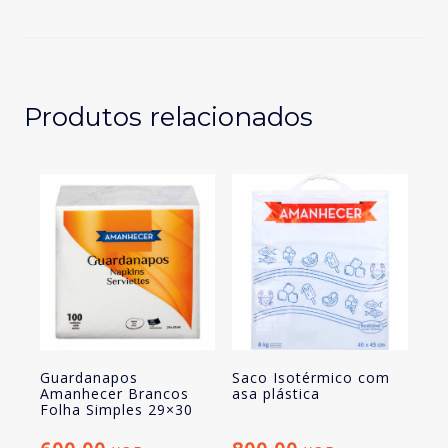
Lixo
Amanhecer
com
Atilho
30
Produtos relacionados
litros
20un
Guardanapos
Saco Isotérmico com
Amanhecer Brancos
asa plástica
Folha Simples 29×30