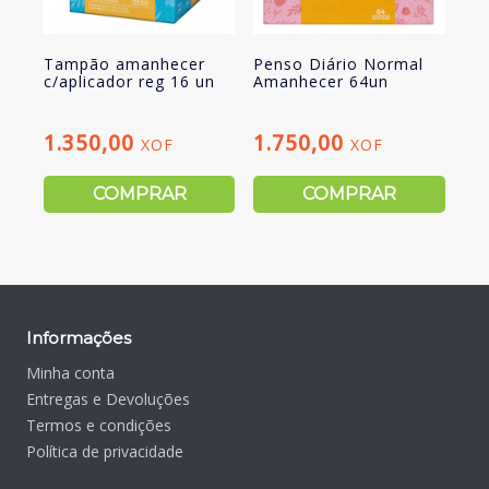
Tampão amanhecer
Penso Diário Normal
c/aplicador reg 16 un
Amanhecer 64un
1.350,00
1.750,00
XOF
XOF
COMPRAR
COMPRAR
Informações
Minha conta
Entregas e Devoluções
Termos e condições
Política de privacidade