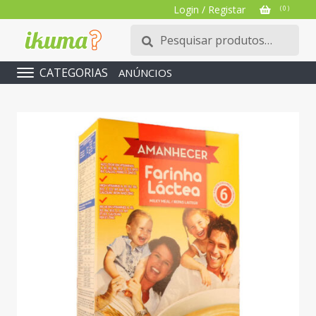
Login / Registar
( 0 )
Pesquisar
Pesquisa
por:
CATEGORIAS
ANÚNCIOS