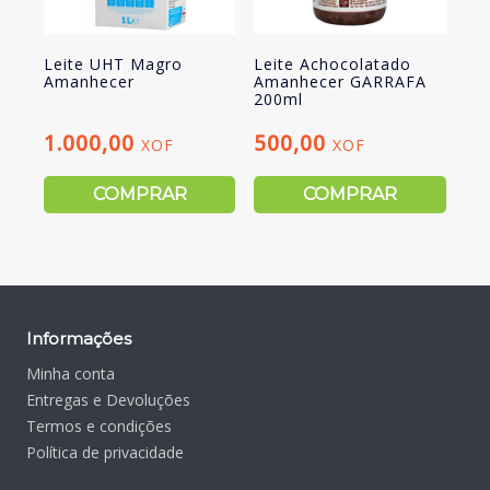
Leite UHT Magro
Leite Achocolatado
Amanhecer
Amanhecer GARRAFA
200ml
1.000,00
500,00
XOF
XOF
COMPRAR
COMPRAR
Informações
Minha conta
Entregas e Devoluções
Termos e condições
Política de privacidade