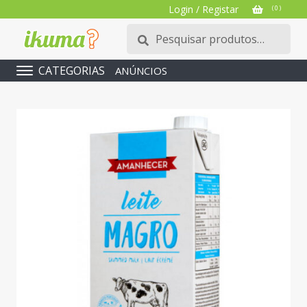
Login / Registar
( 0 )
Pesquisar
Pesquisa
por:
CATEGORIAS
ANÚNCIOS