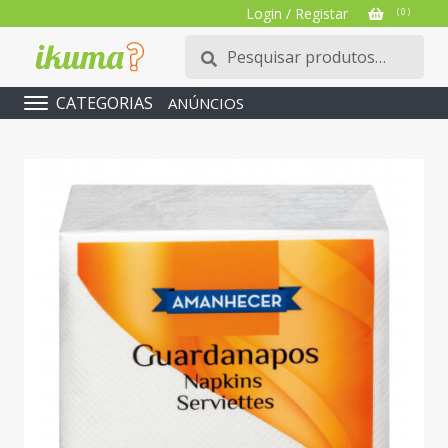
Login / Registar
( 0 )
Pesquisar
Pesquisa
por:
CATEGORIAS
ANÚNCIOS