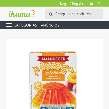
Login / Registar
( 0 )
Pesquisar
Pesquisa
por:
CATEGORIAS
ANÚNCIOS