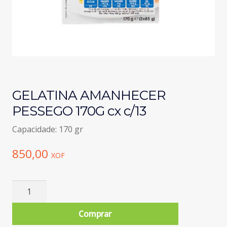
GELATINA AMANHECER
PESSEGO 170G cx c/13
Capacidade: 170 gr
850,00
XOF
Quantidade
de
GELATINA
Comprar
AMANHECER