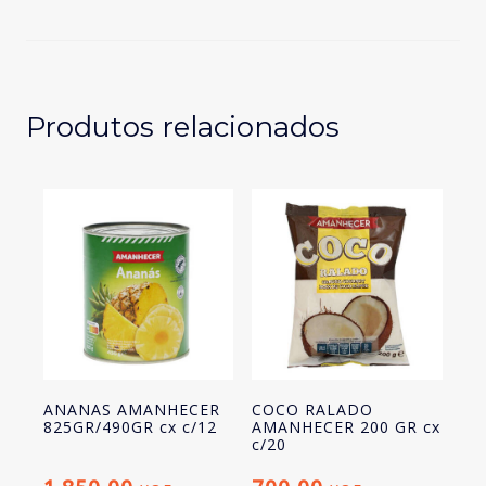
PESSEGO
170G
cx
c/13
Produtos relacionados
ANANAS AMANHECER
COCO RALADO
825GR/490GR cx c/12
AMANHECER 200 GR cx
c/20