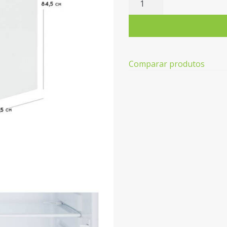
de
Frigorífico
Mini
Bar
KUNFT
Comparar produtos
KSD2531N
WH
(Estático
-
85
cm
-
109
L
-
Branco)