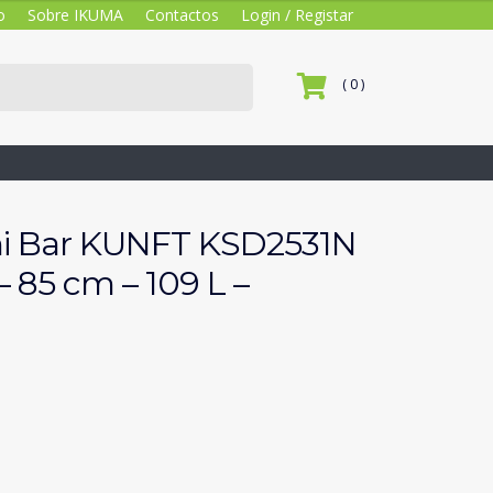
o
Sobre IKUMA
Contactos
Login / Registar
( 0 )
ini Bar KUNFT KSD2531N
– 85 cm – 109 L –