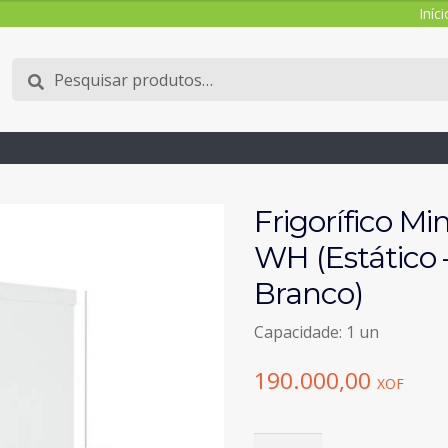
Iníci
Pesquisar
Pesquisa
por:
Frigorífico M
WH (Estático 
Branco)
Capacidade: 1 un
190.000,00
XOF
Quantidade