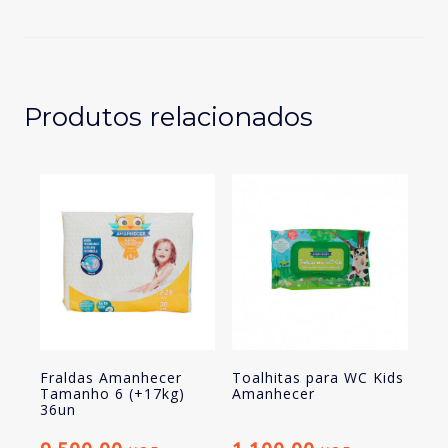
Tamanho
4
(9-
15kg)
46un
Produtos relacionados
Fraldas Amanhecer
Toalhitas para WC Kids
Tamanho 6 (+17kg)
Amanhecer
36un