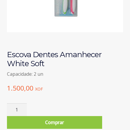
Escova Dentes Amanhecer
White Soft
Capacidade: 2 un
1.500,00
XOF
Quantidade
de
Escova
Comprar
Dentes