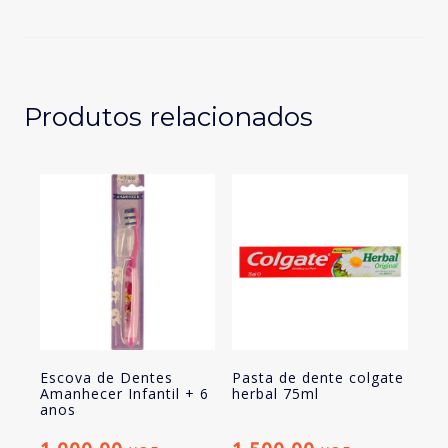
Amanhecer
White
Soft
Produtos relacionados
Escova de Dentes
Pasta de dente colgate
Amanhecer Infantil + 6
herbal 75ml
anos