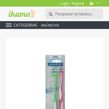
Login / Registar
( 0 )
Pesquisar
Pesquisa
por:
CATEGORIAS
ANÚNCIOS