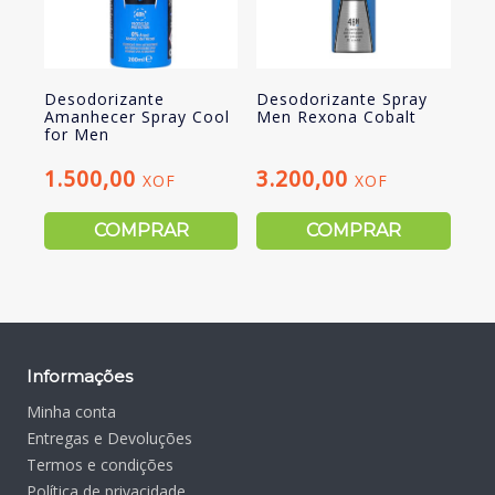
Desodorizante
Desodorizante Spray
Amanhecer Spray Cool
Men Rexona Cobalt
for Men
1.500,00
3.200,00
XOF
XOF
COMPRAR
COMPRAR
Informações
Minha conta
Entregas e Devoluções
Termos e condições
Política de privacidade