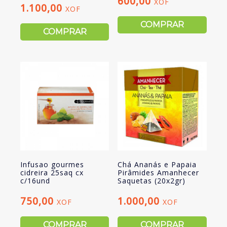
600,00
XOF
1.100,00
XOF
COMPRAR
COMPRAR
Infusao gourmes
Chá Ananás e Papaia
cidreira 25saq cx
Pirâmides Amanhecer
c/16und
Saquetas (20x2gr)
750,00
1.000,00
XOF
XOF
COMPRAR
COMPRAR