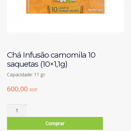
Chá Infusão camomila 10
saquetas (10×1,1g)
Capacidade: 11 gr
600,00
XOF
Quantidade
de
Chá
Comprar
Infusão