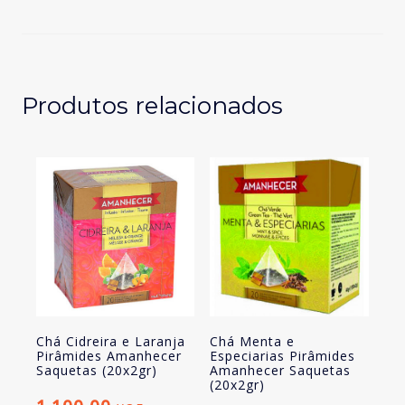
camomila
10
saquetas
(10x1,1g)
Produtos relacionados
Chá Cidreira e Laranja
Chá Menta e
Pirâmides Amanhecer
Especiarias Pirâmides
Saquetas (20x2gr)
Amanhecer Saquetas
(20x2gr)