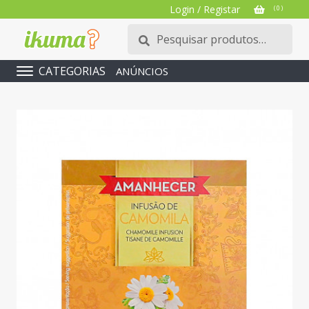
Login / Registar
( 0 )
Pesquisar
Pesquisa
por:
CATEGORIAS
ANÚNCIOS