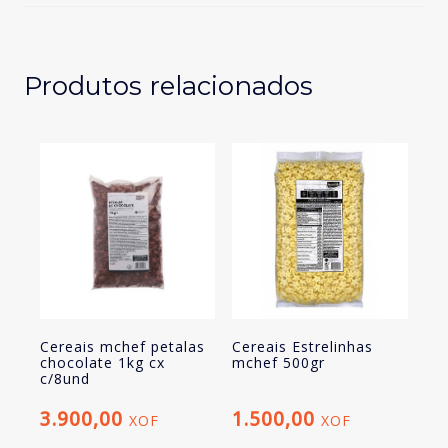
bolsa
1kg
Produtos relacionados
Cereais mchef petalas
Cereais Estrelinhas
chocolate 1kg cx
mchef 500gr
c/8und
3.900,00
1.500,00
XOF
XOF