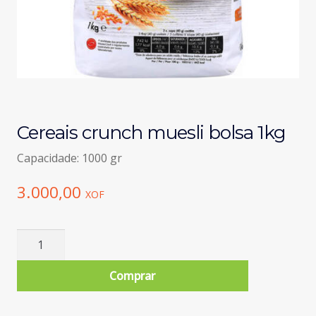
Cereais crunch muesli bolsa 1kg
Capacidade: 1000 gr
3.000,00
XOF
Quantidade
de
Cereais
Comprar
crunch
muesli