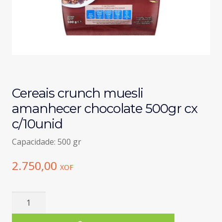
Cereais crunch muesli
amanhecer chocolate 500gr cx
c/10unid
Capacidade: 500 gr
2.750,00
XOF
Quantidade
de
Cereais