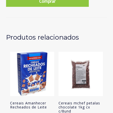
Comprar
crunch
muesli
amanhecer
chocolate
500gr
cx
Produtos relacionados
c/10unid
Cereais Amanhecer
Cereais mchef petalas
Recheados de Leite
chocolate 1kg cx
c/8und