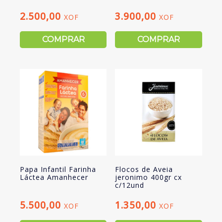
2.500,00
3.900,00
XOF
XOF
COMPRAR
COMPRAR
Papa Infantil Farinha
Flocos de Aveia
Láctea Amanhecer
jeronimo 400gr cx
c/12und
5.500,00
1.350,00
XOF
XOF