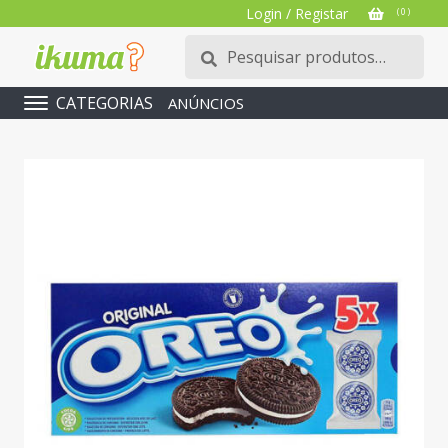
Login / Registar
( 0 )
Pesquisar
Pesquisa
por:
CATEGORIAS
ANÚNCIOS