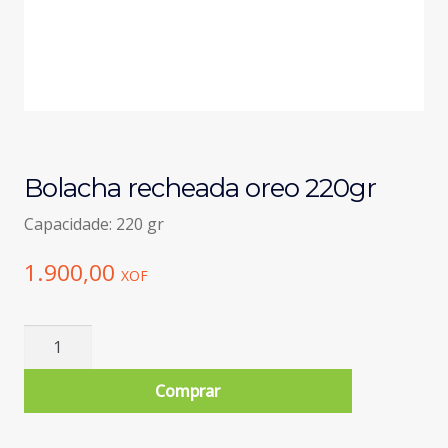
Bolacha recheada oreo 220gr
Capacidade: 220 gr
1.900,00
XOF
Quantidade
de
Bolacha
Comprar
recheada
oreo