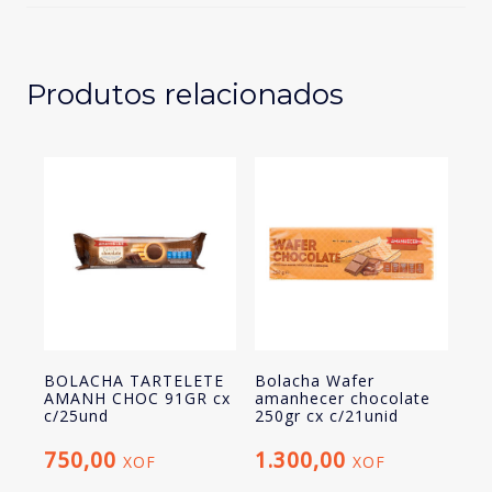
220gr
Produtos relacionados
BOLACHA TARTELETE
Bolacha Wafer
AMANH CHOC 91GR cx
amanhecer chocolate
c/25und
250gr cx c/21unid
750,00
1.300,00
XOF
XOF