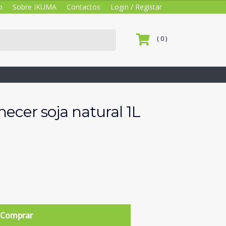
o
Sobre IKUMA
Contactos
Login / Registar
( 0 )
cer soja natural 1L
Comprar