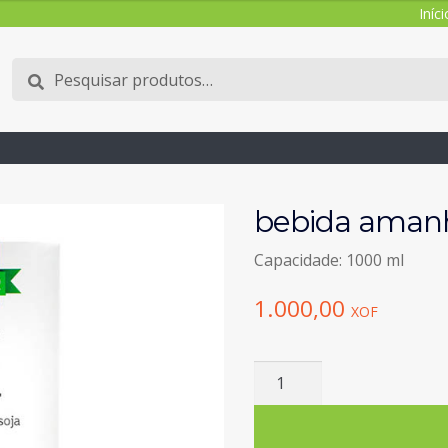
Iníci
Pesquisar
Pesquisa
por:
bebida amanhe
Capacidade: 1000 ml
1.000,00
XOF
Quantidade
de
bebida
amanhecer