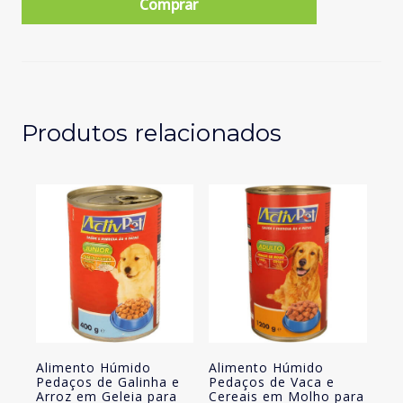
Comprar
Húmido
Pedaços
de
Galinha
e
Cereais
Produtos relacionados
em
Molho
para
Cão
Adulto
Alimento Húmido
Alimento Húmido
Pedaços de Galinha e
Pedaços de Vaca e
Arroz em Geleia para
Cereais em Molho para