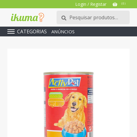
Login / Registar
( 0 )
Pesquisar
Pesquisa
por:
CATEGORIAS
ANÚNCIOS