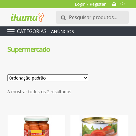
Login / Registar
( 0 )
Pesquisar
Pesquisa
por:
CATEGORIAS
ANÚNCIOS
Supermercado
A mostrar todos os 2 resultados