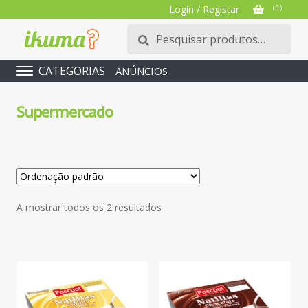
Login / Registar
( 0 )
Pesquisar
Pesquisa
por:
CATEGORIAS
ANÚNCIOS
Supermercado
A mostrar todos os 2 resultados